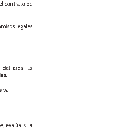
l contrato de
omisos legales
 del área. Es
des.
era.
, evalúa si la