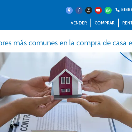
8188
VENDER
COMPRAR
REN
rores más comunes en la compra de casa 