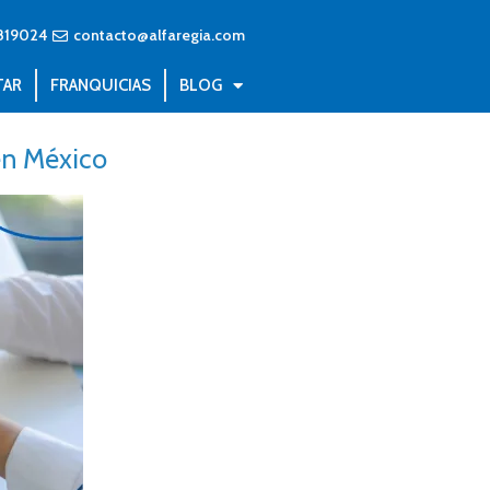
819024
contacto@alfaregia.com
TAR
FRANQUICIAS
BLOG
en México