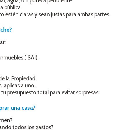
al, agua, o hipoteca pendiente.
a pública.
o estén claras y sean justas para ambas partes.
nche?
ar:
inmuebles (ISAI).
de la Propiedad.
i aplicas a uno.
tu presupuesto total para evitar sorpresas.
rar una casa?
vamen?
rando todos los gastos?