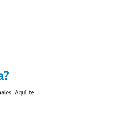
a?
nales
. Aquí te