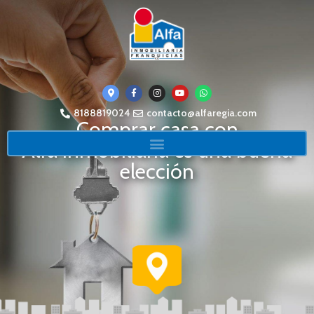
8188819024
contacto@alfaregia.com
Comprar casa con
Alfa Inmobiliaria es una buena
elección