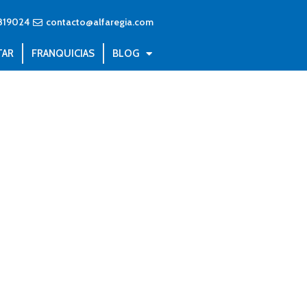
819024
contacto@alfaregia.com
TAR
FRANQUICIAS
BLOG