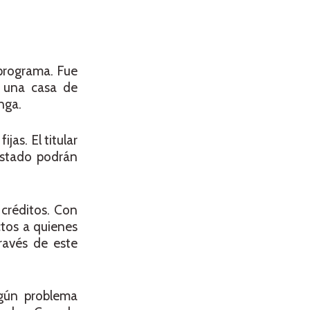
 programa. Fue
r una casa de
nga.
as. El titular
 estado podrán
créditos. Con
ctos a quienes
ravés de este
lgún problema