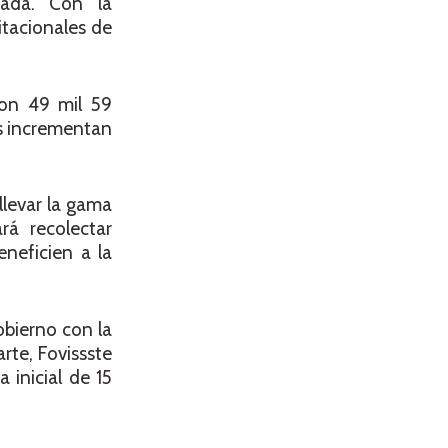
nada. Con la
itacionales de
ron 49 mil 59
as incrementan
llevar la gama
rá recolectar
neficien a la
obierno con la
rte, Fovissste
 inicial de 15