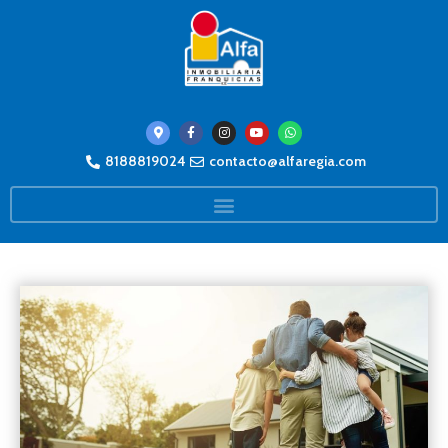
8188819024
contacto@alfaregia.com